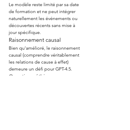
Le modèle reste limité par sa date 
de formation et ne peut intégrer 
naturellement les événements ou 
découvertes récents sans mise à 
jour spécifique.
Raisonnement causal
Bien qu'amélioré, le raisonnement 
causal (comprendre véritablement 
les relations de cause à effet) 
demeure un défi pour GPT-4.5.
Questions éthiques
L'utilisation généralisée de ChatGPT 
soulève des questions éthiques 
importantes concernant la 
confidentialité des données, les 
droits d'auteur et l'impact sur 
l'emploi que même la version 4.5 ne 
peut résoudre par elle-même.